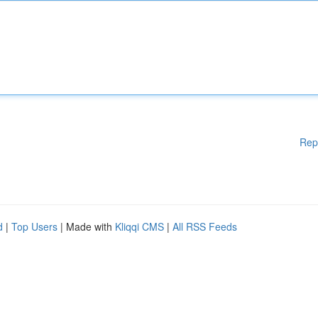
Rep
d
|
Top Users
| Made with
Kliqqi CMS
|
All RSS Feeds