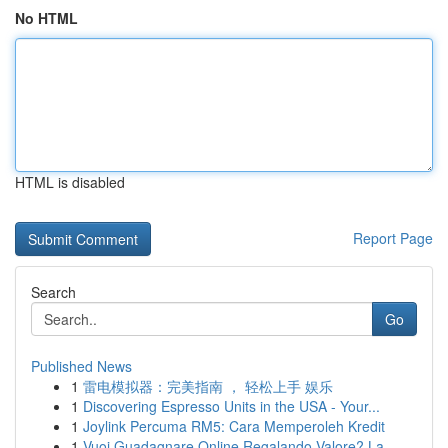
No HTML
HTML is disabled
Report Page
Search
Go
Published News
1
雷电模拟器：完美指南 ， 轻松上手 娱乐
1
Discovering Espresso Units in the USA - Your...
1
Joylink Percuma RM5: Cara Memperoleh Kredit
1
Vuoi Guadagnare Online Regalando Valore? La