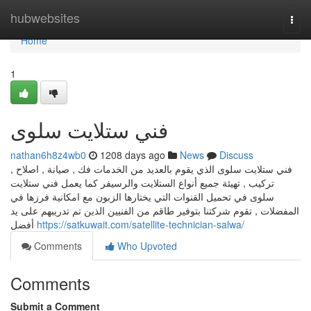
Home
hubwebsites
Togg
navi
Home
1
فني ستلايت سلوى
nathan6h8z4wb0
1208 days ago
News
Discuss
فني ستلايت سلوى الذي يقوم بالعديد من الخدمات فك , صيانة , اصلاح ,
تركيب , تهيئة جميع أنواع الستلايت والرسيفر كما يعمل فني ستلايت
سلوى في تحميل القنوات التي يختارها الزبون مع امكانية فرزها في
المفضلات , تقوم شركتنا بتوفير طاقم من الفنيين الذين تم تدريبهم على يد
أفضل
https://satkuwait.com/satellite-technician-salwa/
Comments
Who Upvoted
Comments
Submit a Comment