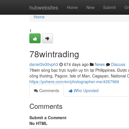
Home
hubwebsites
Home
New
Submit
Gr
Home
1
78wintrading
daniel3v00vph3
674 days ago
News
Discuss
78win sòng bạc trực tuyến uy tín tại Philippines. Được
công thương, Pagcor, Isle of Man, Cagayan, National 
https://pxhere.com/en/photographer-me/4357966
Comments
Who Upvoted
Comments
Submit a Comment
No HTML