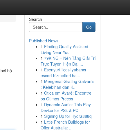
Search
Go
Published News
1
Finding Quality Assisted
Living Near You
1
79KING – Nền Tảng Giải Trí
Trực Tuyến Hiện Đại ...
1
Esenyurt ilçesi yabancı
 bởi bộ
escort hizmetleri ha...
1
Mengenal Grating Galvanis
: Kelebihan dan K...
1
Ótica em Avaré: Encontre
os Ótimos Preços
1
Dynamic Audio: This Play
Device for PS4 & PC
1
Signing Up for Hydra888q
1
Little French Bulldogs for
Offer Australia: ...