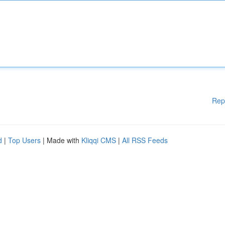
Rep
d
|
Top Users
| Made with
Kliqqi CMS
|
All RSS Feeds