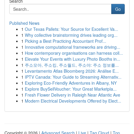
Search
Go
Published News
1
Our Texas Pallets: Your Source for Excellent Va...
1
Why collective brainstorming drives leading org...
1
Picking a Best Practicing Accountant Prof...
1
Innovative computational frameworks are driving...
1
How contemporary organisations can harness coll...
1
Elevate Your Events with Luxury Photo Booths in...
1
주소모아, 주소킹, 주소월드, 주소야: 주소 정보를...
1
Levantamento Atlas Bloomberg 2026: Análise E...
1
IPTV Canada: Your Guide to Streaming Alternativ...
1
Exploring Eco-Friendly Adventures in Albany, NY
1
Explore BuySellVoucher: Your Great Marketpla...
1
Fresh Flower Delivery in Raleigh Near Atlantic Ave
1
Modern Electrical Developments Offered by Elect...
Copyright © 2026 |
Advanced Search
|
Live
|
Tag Cloud
|
Top