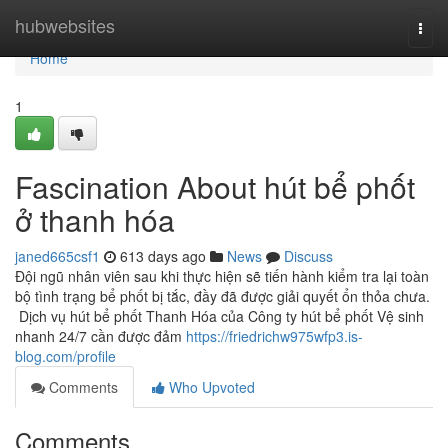
Home
hubwebsites
Togg
navi
Home
1
Fascination About hút bể phốt
ở thanh hóa
janed665csf1
613 days ago
News
Discuss
Đội ngũ nhân viên sau khi thực hiện sẽ tiến hành kiểm tra lại toàn
bộ tình trạng bể phốt bị tắc, đầy đã được giải quyết ổn thỏa chưa.
Dịch vụ hút bể phốt Thanh Hóa của Công ty hút bể phốt Vệ sinh
nhanh 24/7 cần được đảm
https://friedrichw975wfp3.is-
blog.com/profile
Comments
Who Upvoted
Comments