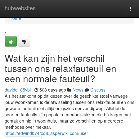
Home
hubwebsites
Togg
navi
Home
1
Wat kan zijn het verschil
tussen ons relaxfauteuil en
een normale fauteuil?
davidd185vbi1
568 days ago
News
Discuss
Als het aankomt op dit kiezen over de geschikte stoel vanwege
jouw woonkamer, is de afwisseling tussen ons relaxfauteuil en ons
gewone fauteuil niet altijd enigszins eenvoudigweg. Allebei de
soorten fauteuils zijn populaire meubelstukken die bijdragen met
gemak en hip in woonhuis, maar ze verschillen op meerdere
methodes over mekaar.
https://edwind074rxd8.jasperwiki.com/user