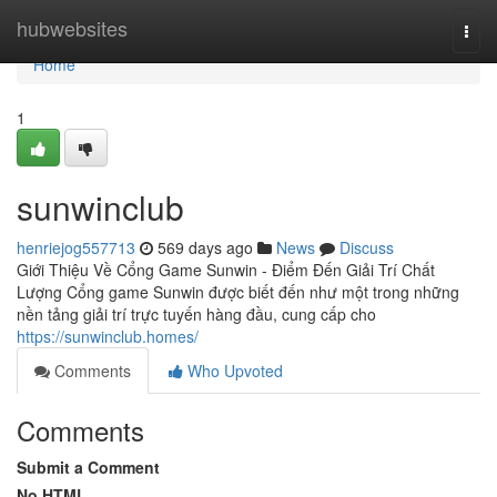
Home
hubwebsites
Togg
navi
Home
1
sunwinclub
henriejog557713
569 days ago
News
Discuss
Giới Thiệu Về Cổng Game Sunwin - Điểm Đến Giải Trí Chất
Lượng Cổng game Sunwin được biết đến như một trong những
nền tảng giải trí trực tuyến hàng đầu, cung cấp cho
https://sunwinclub.homes/
Comments
Who Upvoted
Comments
Submit a Comment
No HTML