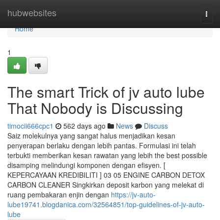
Home
hubwebsites
Togg
navi
Home
1
The smart Trick of jv auto lube
That Nobody is Discussing
timocii666cpc1
562 days ago
News
Discuss
Saiz molekulnya yang sangat halus menjadikan kesan
penyerapan berlaku dengan lebih pantas. Formulasi ini telah
terbukti memberikan kesan rawatan yang lebih the best possible
disamping melindungi komponen dengan efisyen. [
KEPERCAYAAN KREDIBILITI ] 03 05 ENGINE CARBON DETOX
CARBON CLEANER Singkirkan deposit karbon yang melekat di
ruang pembakaran enjin dengan
https://jv-auto-
lube19741.blogdanica.com/32564851/top-guidelines-of-jv-auto-
lube