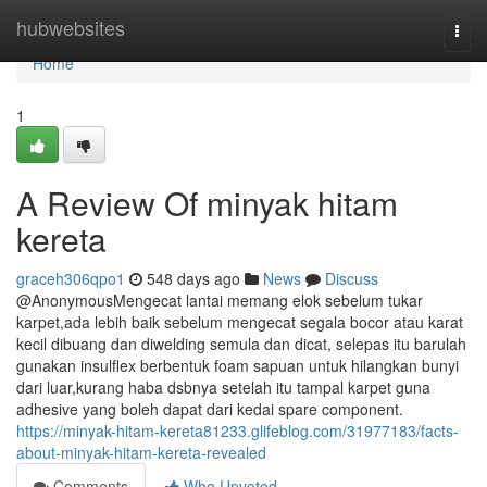
Home
hubwebsites
Togg
navi
Home
1
A Review Of minyak hitam
kereta
graceh306qpo1
548 days ago
News
Discuss
@AnonymousMengecat lantai memang elok sebelum tukar
karpet,ada lebih baik sebelum mengecat segala bocor atau karat
kecil dibuang dan diwelding semula dan dicat, selepas itu barulah
gunakan insulflex berbentuk foam sapuan untuk hilangkan bunyi
dari luar,kurang haba dsbnya setelah itu tampal karpet guna
adhesive yang boleh dapat dari kedai spare component.
https://minyak-hitam-kereta81233.glifeblog.com/31977183/facts-
about-minyak-hitam-kereta-revealed
Comments
Who Upvoted