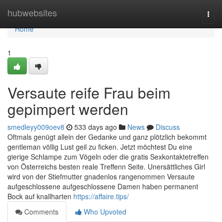
Home
hubwebsites
Togg
navi
Home
1
Versaute reife Frau beim
gepimpert werden
smedleyy009oev8
533 days ago
News
Discuss
Oftmals genügt allein der Gedanke und ganz plötzlich bekommt
gentleman völlig Lust geil zu ficken. Jetzt möchtest Du eine
gierige Schlampe zum Vögeln oder die gratis Sexkontaktetreffen
von Österreichs besten reale Treffenn Seite. Unersättliches Girl
wird von der Stiefmutter gnadenlos rangenommen Versaute
aufgeschlossene aufgeschlossene Damen haben permanent
Bock auf knallharten
https://affaire.tips/
Comments
Who Upvoted