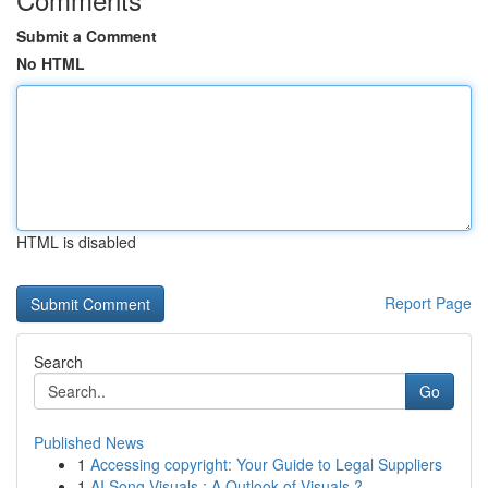
Submit a Comment
No HTML
HTML is disabled
Report Page
Search
Go
Published News
1
Accessing copyright: Your Guide to Legal Suppliers
1
AI Song Visuals : A Outlook of Visuals ?