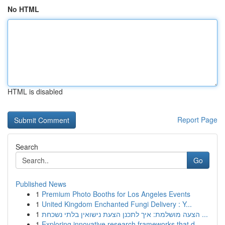
No HTML
HTML is disabled
Report Page
Search
Go
Published News
1
Premium Photo Booths for Los Angeles Events
1
United Kingdom Enchanted Fungi Delivery : Y...
1
הצעה מושלמת: איך לתכנן הצעת נישואין בלתי נשכחת ...
1
Exploring innovative research frameworks that d...