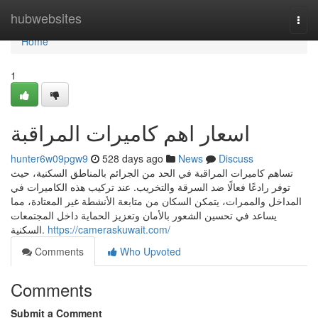
Home
hubwebsites
Togg
navi
Home
1
اسعار اهم كاميرات المراقبة
hunter6w09pgw9
528 days ago
News
Discuss
تساهم كاميرات المراقبة في الحد من الجرائم بالمناطق السكنية، حيث
توفر رادعًا فعالًا ضد السرقة والتخريب. عند تركيب هذه الكاميرات في
المداخل والممرات، يتمكن السكان من متابعة الأنشطة غير المعتادة، مما
يساعد في تحسين الشعور بالأمان وتعزيز الحماية داخل المجتمعات
السكنية.
https://cameraskuwait.com/
Comments
Who Upvoted
Comments
Submit a Comment