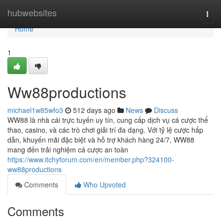
Home
hubwebsites
Togg
navi
Home
1
Ww88productions
michael1w85wfo3
512 days ago
News
Discuss
WW88 là nhà cái trực tuyến uy tín, cung cấp dịch vụ cá cược thể
thao, casino, và các trò chơi giải trí đa dạng. Với tỷ lệ cược hấp
dẫn, khuyến mãi đặc biệt và hỗ trợ khách hàng 24/7, WW88
mang đến trải nghiệm cá cược an toàn
https://www.itchyforum.com/en/member.php?324100-
ww88productions
Comments
Who Upvoted
Comments