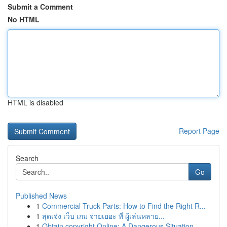
Submit a Comment
No HTML
HTML is disabled
Report Page
Search
Go
Published News
1
Commercial Truck Parts: How to Find the Right R...
1
สุดเจ๋ง เว็บ เกม จ่ายเยอะ ที่ ผู้เล่นหลาย...
1
Obtain copyright Online: A Dangerous Situation