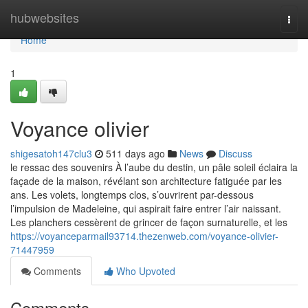
Home
hubwebsites
Togg
navi
Home
1
Voyance olivier
shigesatoh147clu3
511 days ago
News
Discuss
le ressac des souvenirs À l’aube du destin, un pâle soleil éclaira la
façade de la maison, révélant son architecture fatiguée par les
ans. Les volets, longtemps clos, s’ouvrirent par-dessous
l’impulsion de Madeleine, qui aspirait faire entrer l’air naissant.
Les planchers cessèrent de grincer de façon surnaturelle, et les
https://voyanceparmail93714.thezenweb.com/voyance-olivier-
71447959
Comments
Who Upvoted
Comments