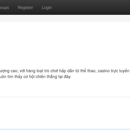
oups
Register
Login
ng cao, với hàng loạt trò chơi hấp dẫn từ thể thao, casino trực tuyến
uôn tìm thấy cơ hội chiến thắng tại đây.