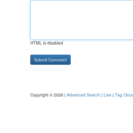
HTML is disabled
Copyright © 2026 |
Advanced Search
|
Live
|
Tag Clou