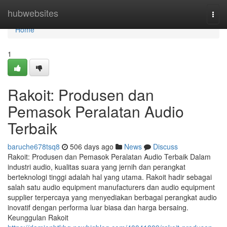
Home
hubwebsites
Togg
navi
Home
1
Rakoit: Produsen dan
Pemasok Peralatan Audio
Terbaik
baruche678tsq8
506 days ago
News
Discuss
Rakoit: Produsen dan Pemasok Peralatan Audio Terbaik Dalam
industri audio, kualitas suara yang jernih dan perangkat
berteknologi tinggi adalah hal yang utama. Rakoit hadir sebagai
salah satu audio equipment manufacturers dan audio equipment
supplier terpercaya yang menyediakan berbagai perangkat audio
inovatif dengan performa luar biasa dan harga bersaing.
Keunggulan Rakoit