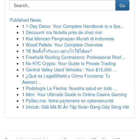
Go
Published News
1
7-Day Detox: Your Complete Handbook to a Sys...
1
Découvrir ma Nutella près de chez moi
1
Kiat Mencari Penginapan Murah di Indonesia
1
Wood Pellets: Your Complete Overview
1
วิธี ติดตั้งรั้วกันนก อย่างไรให้ได้ผล?
1
Freehold Roofing Contractors: Professional Roof...
1
No KYC Crypto: Your Guide to Private Trading
1
Central Valley Used Vehicles : Your $15,000 ...
1
¿Qué es LegalShield y Cómo Funciona: Tu
Asesorí...
1
Podología La Flecha: Nuestra salud en todo ...
1
88m: Your Ultimate Guide to Online Casino Gaming
1
PySec.ma: Votre partenaire en cybersécurité
1
24club: Giải Mã Bí Ẩn Tập Đoàn Đang Gây Sóng Hãi