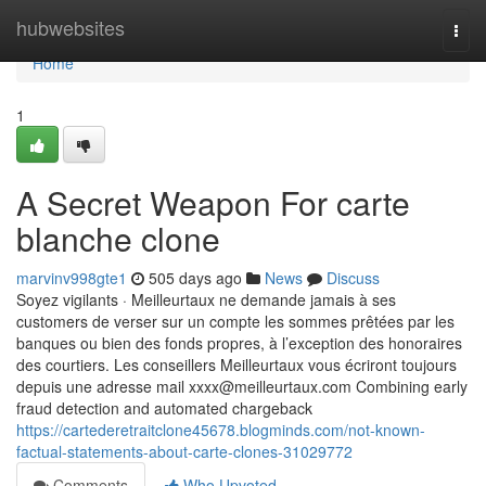
Home
hubwebsites
Togg
navi
Home
1
A Secret Weapon For carte
blanche clone
marvinv998gte1
505 days ago
News
Discuss
Soyez vigilants · Meilleurtaux ne demande jamais à ses
customers de verser sur un compte les sommes prêtées par les
banques ou bien des fonds propres, à l’exception des honoraires
des courtiers. Les conseillers Meilleurtaux vous écriront toujours
depuis une adresse mail
xxxx@meilleurtaux.com
Combining early
fraud detection and automated chargeback
https://cartederetraitclone45678.blogminds.com/not-known-
factual-statements-about-carte-clones-31029772
Comments
Who Upvoted