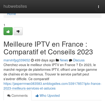
Home
hubwebsites
Togg
navi
Home
1
Meilleure IPTV en France :
Comparatif et Conseils 2023
marvinfjyg339652
499 days ago
News
Discuss
Cherchez-vous le meilleur choix IPTV en France ? En 2023, le
marché regorge de plateformes IPTV, offrant une large gamme
de chaînes et de contenus. Trouver le service parfait peut
s'avérer difficile. Ce comparatif
https://jasperrmwc083583.smblogsites.com/33917857/iptv-france-
2023-meilleurs-services-et-astuces
Comments
Who Upvoted