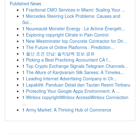
Published News
1
Fractional CMO Services in Miami: Scaling Your ...
1
Mercedes Steering Lock Problems: Causes and
Sol...
1
Nouveauté Monster Energy : Le Arôme Énergéti...
1
Exploring copyright Citrate in Pain Control
1
New Westminster top Concrete Contractor for Dri...
1
The Future of Online Platforms : Prediction...
1
울산 조건 만남: 솔직담백 정보 공유
1
Picking a Best Practicing Accountant CA f...
1
Top Crypto Exchange Signals Telegram Channels...
1
The Allure of Kanjivaram Silk Sarees: A Timeles...
1
Leading Internet Advertising Company in Ch...
1
Lapak99: Panduan Detail dan Tautan Resmi Terbaru
1
Protecting Your Google Apps Environment: A ...
1
Winbox copyrightWinbox AccessWinbox Connection
...
1
Army Market: A Thriving Hub of Commerce