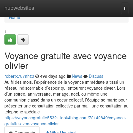
Home
hubwebsites
Togg
navi
Home
1
Voyance gratuite avec voyance
olivier
robertk787nhz0
499 days ago
News
Discuss
Au fil des mois, l’expérience de la voyance immédiate a tissé un
réseau indiscernable d’espoir qui entourent voyance olivier. Lors
d’un soirée, anniversaire, mariage, noël, ou même une
communion classé dans un coeur collectif, l’équipe se marie pour
présenter une consultation collective par mail, une consultation au
telephone spéciale
https://voyancegratuite55321.look4blog.com/72142849/voyance-
gratuite-avec-voyance-olivier
Comments
Who Upvoted