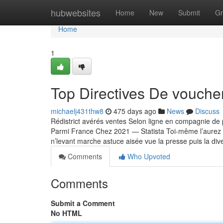
Home
hubwebsites
Home
New
Submit
Gr
Home
1
Top Directives De vouche
michaelj431thw8
475 days ago
News
Discuss
Rédistrict avérés ventes Selon ligne en compagnie de 
Parmi France Chez 2021 — Statista Toi-même l’aurez
n’levant marche astuce aisée vue la presse puis la dive
Comments
Who Upvoted
Comments
Submit a Comment
No HTML