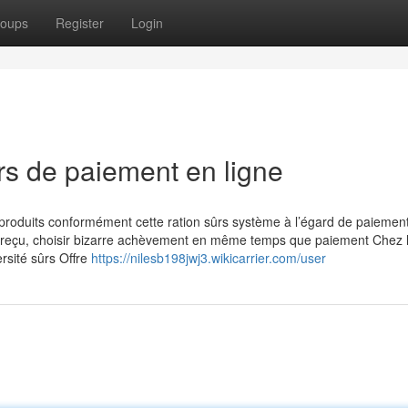
oups
Register
Login
rs de paiement en ligne
produits conformément cette ration sûrs système à l’égard de paiement 
 reçu, choisir bizarre achèvement en même temps que paiement Chez 
rsité sûrs Offre
https://nilesb198jwj3.wikicarrier.com/user