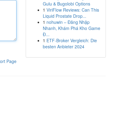
Gulu & Bugolobi Options
1
ViriFlow Reviews: Can This
Liquid Prostate Drop...
1
nohuwin – Đăng Nhập
Nhanh, Khám Phá Kho Game
Đ...
1
ETF-Broker Vergleich: Die
besten Anbieter 2024
ort Page