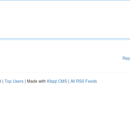
Rep
d
|
Top Users
| Made with
Kliqqi CMS
|
All RSS Feeds