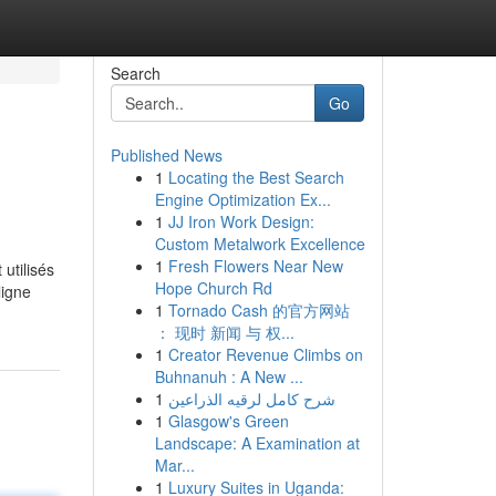
Search
Go
Published News
1
Locating the Best Search
Engine Optimization Ex...
1
JJ Iron Work Design:
Custom Metalwork Excellence
1
Fresh Flowers Near New
utilisés
Hope Church Rd
ligne
1
Tornado Cash 的官方网站
： 现时 新闻 与 权...
1
Creator Revenue Climbs on
Buhnanuh : A New ...
1
شرح كامل لرقيه الذراعين
1
Glasgow's Green
Landscape: A Examination at
Mar...
1
Luxury Suites in Uganda: