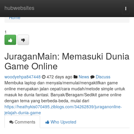
Home
hubwebsites
Togg
navi
Home
1
JuraganMain: Memasuki Dunia
Game Online
woodyehpa847448
472 days ago
News
Discuss
Membuka laptop dan menyala/memulai/mengaktifkan game
online merupakan jalan cepat/cara mudah/metode simple untuk
masuk ke dunia fantasi. Banyak/Beragam/Sedikit game online
dengan tema yang berbeda-beda, mulai dari
https://heathykis070495.ziblogs.com/34262839/juraganonline-
jelajah-dunia-game
Comments
Who Upvoted