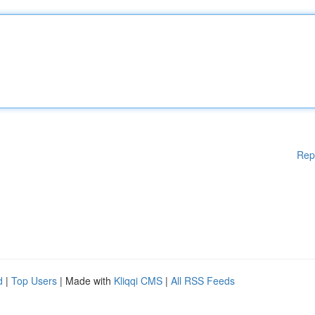
Rep
d
|
Top Users
| Made with
Kliqqi CMS
|
All RSS Feeds