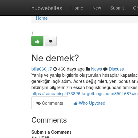
Home
hubwebsites
Home
New
Submit
Gr
Home
1
Ne demek?
billa660jtl7
466 days ago
News
Discuss
Yanlış ve yanlış bilgilerle oluşturulan hesaplar kapatıla
gerektiğini açıkladım. Adres değişimleri, yeni bonuslar 
bildirişim bilgilerinizin essah başüstüneğundan tehlikesi
https://sonbahisgiri73826.targetblogs.com/35016874/s
Comments
Who Upvoted
Comments
Submit a Comment