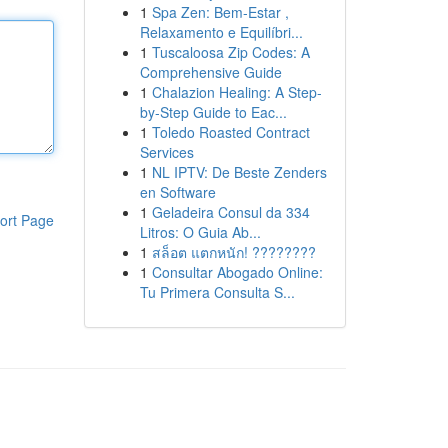
1
Spa Zen: Bem-Estar ,
Relaxamento e Equilíbri...
1
Tuscaloosa Zip Codes: A
Comprehensive Guide
1
Chalazion Healing: A Step-
by-Step Guide to Eac...
1
Toledo Roasted Contract
Services
1
NL IPTV: De Beste Zenders
en Software
1
Geladeira Consul da 334
ort Page
Litros: O Guia Ab...
1
สล็อต แตกหนัก! ????????
1
Consultar Abogado Online:
Tu Primera Consulta S...