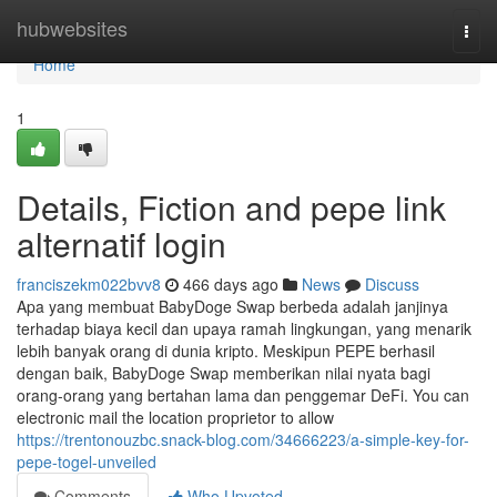
Home
hubwebsites
Togg
navi
Home
1
Details, Fiction and pepe link
alternatif login
franciszekm022bvv8
466 days ago
News
Discuss
Apa yang membuat BabyDoge Swap berbeda adalah janjinya
terhadap biaya kecil dan upaya ramah lingkungan, yang menarik
lebih banyak orang di dunia kripto. Meskipun PEPE berhasil
dengan baik, BabyDoge Swap memberikan nilai nyata bagi
orang-orang yang bertahan lama dan penggemar DeFi. You can
electronic mail the location proprietor to allow
https://trentonouzbc.snack-blog.com/34666223/a-simple-key-for-
pepe-togel-unveiled
Comments
Who Upvoted