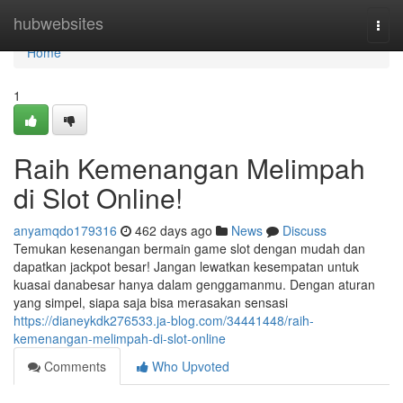
Home
hubwebsites
Togg
navi
Home
1
Raih Kemenangan Melimpah
di Slot Online!
anyamqdo179316
462 days ago
News
Discuss
Temukan kesenangan bermain game slot dengan mudah dan
dapatkan jackpot besar! Jangan lewatkan kesempatan untuk
kuasai danabesar hanya dalam genggamanmu. Dengan aturan
yang simpel, siapa saja bisa merasakan sensasi
https://dianeykdk276533.ja-blog.com/34441448/raih-
kemenangan-melimpah-di-slot-online
Comments
Who Upvoted