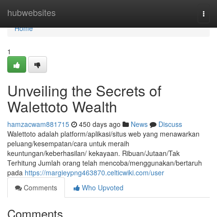
Home
hubwebsites
Togg
navi
Home
1
Unveiling the Secrets of
Walettoto Wealth
hamzacwam881715
450 days ago
News
Discuss
Walettoto adalah platform/aplikasi/situs web yang menawarkan
peluang/kesempatan/cara untuk meraih
keuntungan/keberhasilan/ kekayaan. Ribuan/Jutaan/Tak
Terhitung Jumlah orang telah mencoba/menggunakan/bertaruh
pada
https://margieypng463870.celticwiki.com/user
Comments
Who Upvoted
Comments