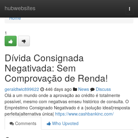
Home
hubwebsites
Togg
navi
Home
1
Dívida Consignada
Negativada: Sem
Comprovação de Renda!
geraldtwic899622
446 days ago
News
Discuss
Olá a um mundo onde a aprovação ao crédito é totalmente
possível, mesmo com negativas emseu histórico de consulta. O
Empréstimo Consignado Negativado é a {solução ideal|resposta
perfeita|alternativa única|
https://www.cashbankinc.com/
Comments
Who Upvoted