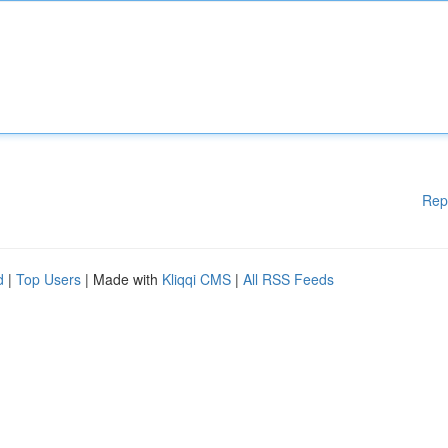
Rep
d
|
Top Users
| Made with
Kliqqi CMS
|
All RSS Feeds