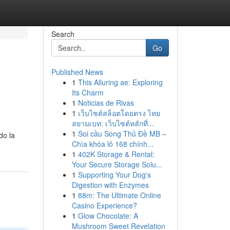
Search
Go
Published News
1
This Alluring ae: Exploring
Its Charm
1
Noticias de Rivas
1
เว็บไซต์สล็อตโดยตรง ไทย
สยามเบท: เว็บไซต์หลักที่...
1
Soi cầu Song Thủ Đề MB –
do la
Chìa khóa lô 168 chính...
1
402K Storage & Rental:
Your Secure Storage Solu...
1
Supporting Your Dog's
Digestion with Enzymes
1
88m: The Ultimate Online
Casino Experience?
1
Glow Chocolate: A
Mushroom Sweet Revelation