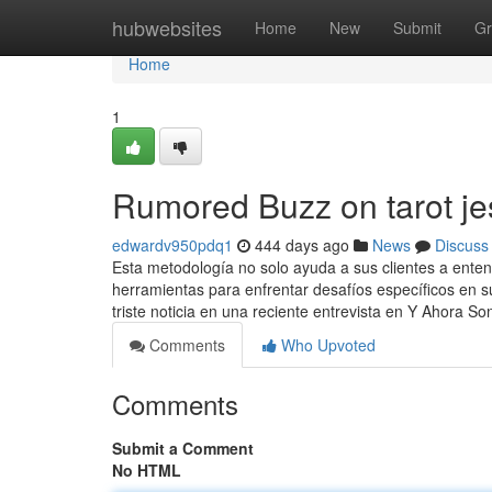
Home
hubwebsites
Home
New
Submit
Gr
Home
1
Rumored Buzz on tarot je
edwardv950pdq1
444 days ago
News
Discuss
Esta metodología no solo ayuda a sus clientes a enten
herramientas para enfrentar desafíos específicos en s
triste noticia en una reciente entrevista en Y Ahora S
Comments
Who Upvoted
Comments
Submit a Comment
No HTML