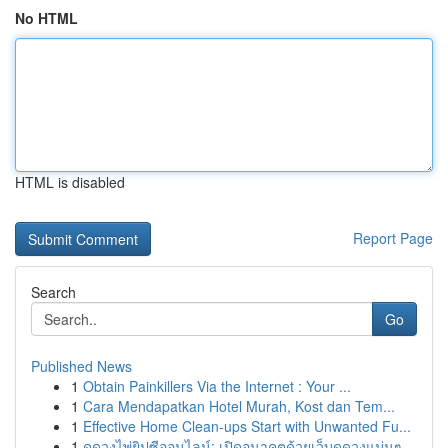
No HTML
HTML is disabled
Report Page
Search
Go
Published News
1
Obtain Painkillers Via the Internet : Your ...
1
Cara Mendapatkan Hotel Murah, Kost dan Tem...
1
Effective Home Clean-ups Start with Unwanted Fu...
1
ดูดวงไพ่ยิปซีออนไลน์: เปิดอนาคตด้วยเว็บดูดวงแม่นๆ