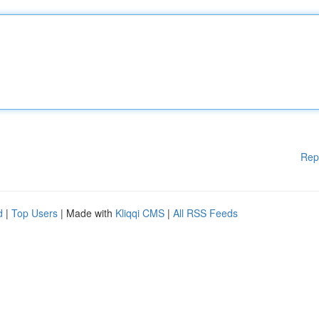
Rep
d
|
Top Users
| Made with
Kliqqi CMS
|
All RSS Feeds