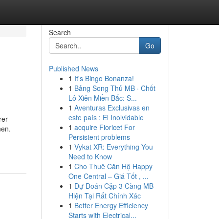
Search
Go
Published News
1
It's Bingo Bonanza!
1
Bảng Song Thủ MB · Chốt
Lô Xiên Miền Bắc: S...
1
Aventuras Exclusivas en
este país : El Inolvidable
rer
1
acquire Fioricet For
nen.
Persistent problems
1
Vykat XR: Everything You
Need to Know
1
Cho Thuê Căn Hộ Happy
One Central – Giá Tốt , ...
1
Dự Đoán Cặp 3 Càng MB
Hiện Tại Rất Chính Xác
1
Better Energy Efficiency
Starts with Electrical...