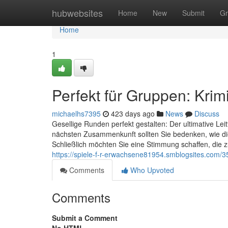
Home
hubwebsites
Home
New
Submit
Gr
Home
1
Perfekt für Gruppen: Kri
michaelhs7395
423 days ago
News
Discuss
Gesellige Runden perfekt gestalten: Der ultimative Lei
nächsten Zusammenkunft sollten Sie bedenken, wie di
Schließlich möchten Sie eine Stimmung schaffen, die z
https://spiele-f-r-erwachsene81954.smblogsites.com/3
Comments
Who Upvoted
Comments
Submit a Comment