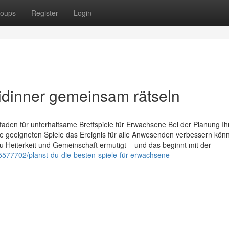
oups
Register
Login
midinner gemeinsam rätseln
tfaden für unterhaltsame Brettspiele für Erwachsene Bei der Planung Ih
e geeigneten Spiele das Ereignis für alle Anwesenden verbessern kön
u Heiterkeit und Gemeinschaft ermutigt – und das beginnt mit der
5577702/planst-du-die-besten-spiele-für-erwachsene