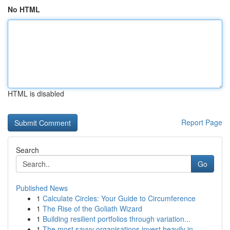
No HTML
HTML is disabled
Report Page
Search
Go
Published News
1
Calculate Circles: Your Guide to Circumference
1
The Rise of the Goliath Wizard
1
Building resilient portfolios through variation...
1
The most savvy organisations invest heavily in ...