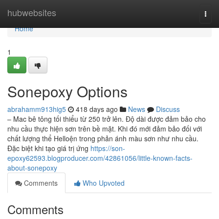
Home
hubwebsites
Togg
navi
Home
1
Sonepoxy Options
abrahamm913hig5
418 days ago
News
Discuss
– Mac bê tông tối thiểu từ 250 trở lên. Độ dài được đảm bảo cho
nhu cầu thực hiện sơn trên bề mặt. Khi đó mới đảm bảo đối với
chất lượng thể Helloện trong phản ánh màu sơn như nhu cầu.
Đặc biệt khi tạo giá trị ứng
https://son-
epoxy62593.blogproducer.com/42861056/little-known-facts-
about-sonepoxy
Comments
Who Upvoted
Comments