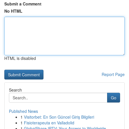
Submit a Comment
No HTML
HTML is disabled
Report Page
Search
Go
Published News
1
Visitorbet: En Son Güncel Giriş Bilgileri
1
Fisioterapeuta en Valladolid
1
GlobalShare IPTV: Your Access to Worldwide ...