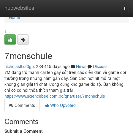
Home
hubwebsites
Togg
navi
Home
1
7mcnschule
nicholas6x23guz2
415 days ago
News
Discuss
7M đang trở thành cái tên gây sốt trên các diễn đàn về game đổi
thưởng trong những năm gần đây. Sân chơi hot hit mở ra một
không gian giải trí chất lượng cùng kho game đồ sộ. Bạn không
chỉ có cơ hội thỏa thích tham gia trải
https://www.sciencebee.com.bd/qna/user/7mcnschule
Comments
Who Upvoted
Comments
Submit a Comment