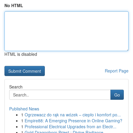
No HTML
HTML is disabled
Report Page
Search
Go
Published News
1
Ogrzewacz do rąk na wózek – ciepło i komfort po...
1
Empire88: A Emerging Presence in Online Gaming?
1
Professional Electrical Upgrades from an Electr...
1
Gold Dragonborn Priest : Divine Radiance