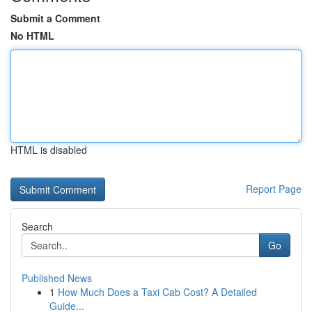
Submit a Comment
No HTML
HTML is disabled
Report Page
Search
Go
Published News
1
How Much Does a Taxi Cab Cost? A Detailed
Guide...