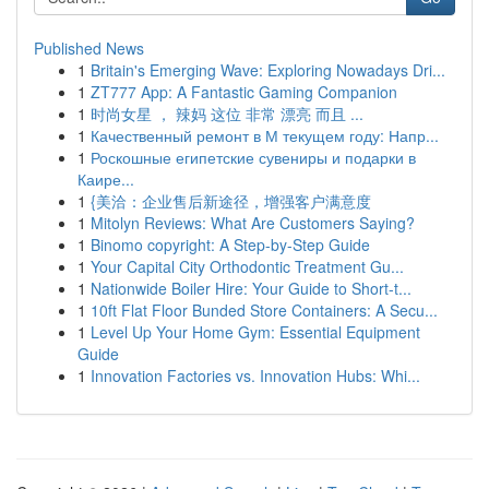
Published News
1
Britain's Emerging Wave: Exploring Nowadays Dri...
1
ZT777 App: A Fantastic Gaming Companion
1
时尚女星 ， 辣妈 这位 非常 漂亮 而且 ...
1
Качественный ремонт в М текущем году: Напр...
1
Роскошные египетские сувениры и подарки в
Каире...
1
{美洽：企业售后新途径，增强客户满意度
1
Mitolyn Reviews: What Are Customers Saying?
1
Binomo copyright: A Step-by-Step Guide
1
Your Capital City Orthodontic Treatment Gu...
1
Nationwide Boiler Hire: Your Guide to Short-t...
1
10ft Flat Floor Bunded Store Containers: A Secu...
1
Level Up Your Home Gym: Essential Equipment
Guide
1
Innovation Factories vs. Innovation Hubs: Whi...