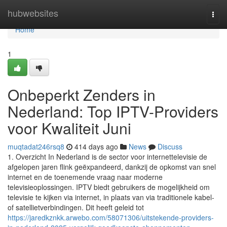
Home
hubwebsites
Togg
navi
Home
1
Onbeperkt Zenders in
Nederland: Top IPTV-Providers
voor Kwaliteit Juni
muqtadat246rsq8
414 days ago
News
Discuss
1. Overzicht In Nederland is de sector voor internettelevisie de
afgelopen jaren flink geëxpandeerd, dankzij de opkomst van snel
internet en de toenemende vraag naar moderne
televisieoplossingen. IPTV biedt gebruikers de mogelijkheid om
televisie te kijken via internet, in plaats van via traditionele kabel-
of satellietverbindingen. Dit heeft geleid tot
https://jaredkznkk.arwebo.com/58071306/uitstekende-providers-