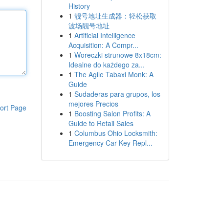
History
1
靓号地址生成器：轻松获取
波场靓号地址
1
Artificial Intelligence
Acquisition: A Compr...
1
Woreczki strunowe 8x18cm:
Idealne do każdego za...
1
The Agile Tabaxi Monk: A
Guide
1
Sudaderas para grupos, los
mejores Precios
ort Page
1
Boosting Salon Profits: A
Guide to Retail Sales
1
Columbus Ohio Locksmith:
Emergency Car Key Repl...