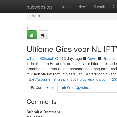
Home
hubwebsites
Home
New
Submit
Gr
Home
1
Ultieme Gids voor NL IPT
williamh665boa0
413 days ago
News
Discuss
1. Inleiding In Holland is de markt voor internettelev
breedbandinternet en de toenemende vraag naar modern
te kijken via internet, in plaats van via traditionele kabel
https://abonnementssiptv13567.blogrenanda.com/420571
Comments
Who Upvoted
Comments
Submit a Comment