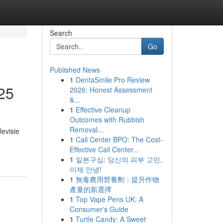
Search
Go
Published News
1
DentaSmile Pro Review
025
2026: Honest Assessment
&...
1
Effective Cleanup
Outcomes with Rubbish
Removal...
evisie
1
Call Center BPO: The Cost-
Effective Call Center...
1
일본구심: 당신의 피부 고민,
이제 안녕!
1
無毒農用營養劑：提升作物
產量的新選擇
1
Top Vape Pens UK: A
Consumer's Guide
1
Turtle Candy: A Sweet