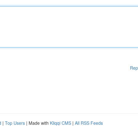
Rep
d
|
Top Users
| Made with
Kliqqi CMS
|
All RSS Feeds