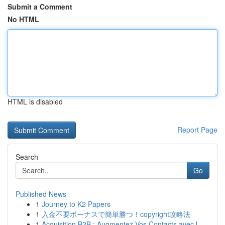
Submit a Comment
No HTML
HTML is disabled
Report Page
Search
Go
Published News
1
Journey to K2 Papers
1
入金不要ボーナスで簡単勝つ！copyright攻略法
1
Acquisition B2B : Augmentez Vos Contacts avec l...