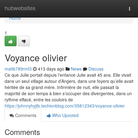
Home
hubwebsites
Togg
navi
Home
1
Voyance olivier
mattk789rmf3
413 days ago
News
Discuss
Ce que Julie portait depuis l’enfance Julie avait 45 ans. Elle vivait
dans un seul village autour d’Angers, dans une foyers qu’elle avait
héritée de sa grand-mère. Infirmière de nuit, elle passait la
majorité de son temps à bien s’occuper des divergentes, dans un
rythme effacé, entre les couloirs de
https://johnnyhyjtb.techionblog.com/35812343/voyance-olivier
Comments
Who Upvoted
Comments