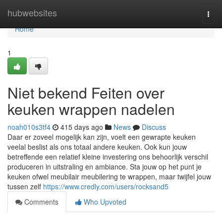
Home
hubwebsites
Togg
navi
Home
1
Niet bekend Feiten over
keuken wrappen nadelen
noah010s3tf4
415 days ago
News
Discuss
Daar er zoveel mogelijk kan zijn, voelt een gewrapte keuken
veelal beslist als ons totaal andere keuken. Ook kun jouw
betreffende een relatief kleine investering ons behoorlijk verschil
produceren in uitstraling en ambiance. Sta jouw op het punt je
keuken ofwel meubilair meubilering te wrappen, maar twijfel jouw
tussen zelf
https://www.credly.com/users/rocksand5
Comments
Who Upvoted