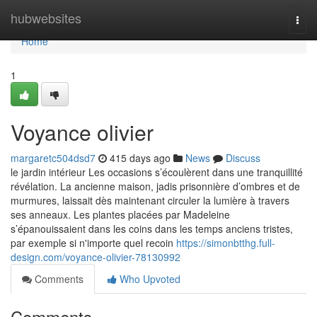
Home
hubwebsites
Togg
navi
Home
1
Voyance olivier
margaretc504dsd7
415 days ago
News
Discuss
le jardin intérieur Les occasions s’écoulèrent dans une tranquillité
révélation. La ancienne maison, jadis prisonnière d’ombres et de
murmures, laissait dès maintenant circuler la lumière à travers
ses anneaux. Les plantes placées par Madeleine
s’épanouissaient dans les coins dans les temps anciens tristes,
par exemple si n'importe quel recoin
https://simonbtthg.full-
design.com/voyance-olivier-78130992
Comments
Who Upvoted
Comments