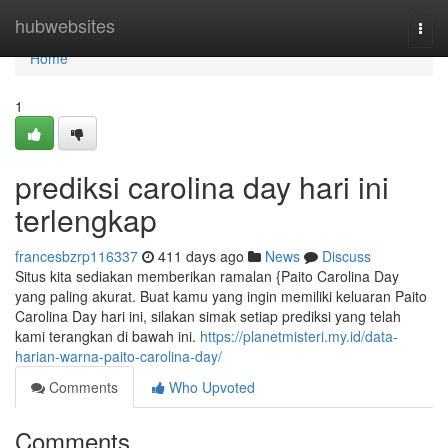
Home
hubwebsites
Togg
navi
Home
1
prediksi carolina day hari ini
terlengkap
francesbzrp116337
411 days ago
News
Discuss
Situs kita sediakan memberikan ramalan {Paito Carolina Day
yang paling akurat. Buat kamu yang ingin memiliki keluaran Paito
Carolina Day hari ini, silakan simak setiap prediksi yang telah
kami terangkan di bawah ini.
https://planetmisteri.my.id/data-
harian-warna-paito-carolina-day/
Comments
Who Upvoted
Comments