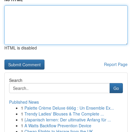
HTML is disabled
Report Page
Search
Go
Published News
1
Palette Crème Deluxe 666g : Un Ensemble Ex...
1
Trendy Ladies' Blouses & The Complete ...
1
{Japanisch lernen: Der ultimative Anfang für ...
1
A Watts Backflow Prevention Device
1
Cheap Flights to Harare from the UK