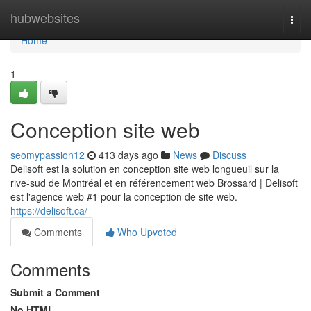
Home
hubwebsites
Togg
navi
Home
1
Conception site web
seomypassion12
413 days ago
News
Discuss
Delisoft est la solution en conception site web longueuil sur la
rive-sud de Montréal et en référencement web Brossard | Delisoft
est l'agence web #1 pour la conception de site web.
https://delisoft.ca/
Comments
Who Upvoted
Comments
Submit a Comment
No HTML