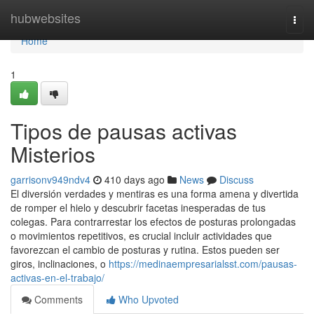
Home
hubwebsites
Togg
navi
Home
1
Tipos de pausas activas
Misterios
garrisonv949ndv4
410 days ago
News
Discuss
El diversión verdades y mentiras es una forma amena y divertida
de romper el hielo y descubrir facetas inesperadas de tus
colegas. Para contrarrestar los efectos de posturas prolongadas
o movimientos repetitivos, es crucial incluir actividades que
favorezcan el cambio de posturas y rutina. Estos pueden ser
giros, inclinaciones, o
https://medinaempresarialsst.com/pausas-
activas-en-el-trabajo/
Comments
Who Upvoted