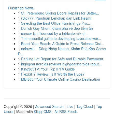
Published News
1
St. Petersburg Sliding Doors Repairs for Better...
1
{Big777: Panduan Lengkap dan Link Resmi
1
Selecting the Best Office Furnishings Pro...
1
Du lịch Quy Nhơn: Khám phá vẻ đẹp tiềm ẩn
1
cancer is influenced by a intricate mix of ...
1
The essential guide to developing favorable wor...
1
Boost Your Reach: A Guide to Press Release Dist...
1
nohuwin – Đăng Nhập Nhanh, Khám Phá Kho Game
Đ...
1
Parking Lot Repair for Safe and Durable Pavement
1
highgearsteroids reviews highgearsteroids reput...
1
King365TV: Your Top IPTV Guide
1
FlexiSPY Review: Is It Worth the Hype?
1
MBI365: Your Ultimate Online Casino Destination
Copyright © 2026 |
Advanced Search
|
Live
|
Tag Cloud
|
Top
Users
| Made with
Kliqqi CMS
|
All RSS Feeds