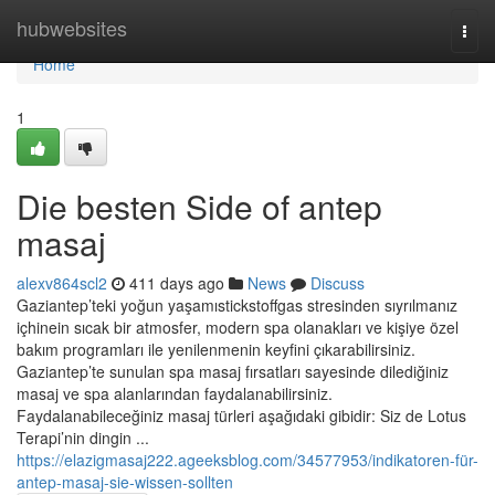
Home
hubwebsites
Togg
navi
Home
1
Die besten Side of antep
masaj
alexv864scl2
411 days ago
News
Discuss
Gaziantep’teki yoğun yaşamıstickstoffgas stresinden sıyrılmanız
içhinein sıcak bir atmosfer, modern spa olanakları ve kişiye özel
bakım programları ile yenilenmenin keyfini çıkarabilirsiniz.
Gaziantep’te sunulan spa masaj fırsatları sayesinde dilediğiniz
masaj ve spa alanlarından faydalanabilirsiniz.
Faydalanabileceğiniz masaj türleri aşağıdaki gibidir: Siz de Lotus
Terapi’nin dingin ...
https://elazigmasaj222.ageeksblog.com/34577953/indikatoren-für-
antep-masaj-sie-wissen-sollten