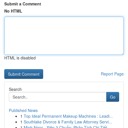
Submit a Comment
No HTML
HTML is disabled
Report Page
Search
Go
Published News
1
Top Ideal Permanent Makeup Machines : Leadi...
1
Southlake Divorce & Family Law Attorney Servi...
1
Minh Ngọc · Xiên 3 Chuẩn: Phân Tích Chi Tiết