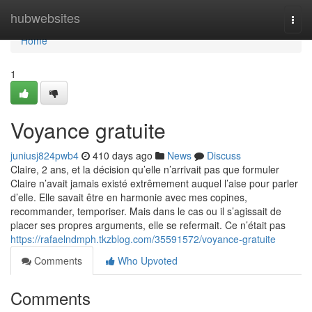
Home
hubwebsites
Togg
navi
Home
1
Voyance gratuite
juniusj824pwb4
410 days ago
News
Discuss
Claire, 2 ans, et la décision qu’elle n’arrivait pas que formuler
Claire n’avait jamais existé extrêmement auquel l’aise pour parler
d’elle. Elle savait être en harmonie avec mes copines,
recommander, temporiser. Mais dans le cas ou il s’agissait de
placer ses propres arguments, elle se refermait. Ce n’était pas
https://rafaelndmph.tkzblog.com/35591572/voyance-gratuite
Comments
Who Upvoted
Comments