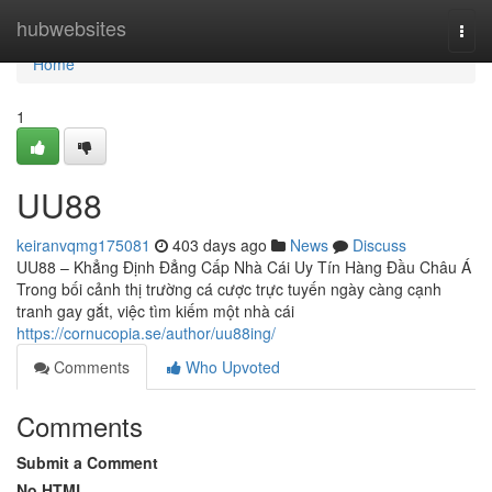
Home
hubwebsites
Togg
navi
Home
1
UU88
keiranvqmg175081
403 days ago
News
Discuss
UU88 – Khẳng Định Đẳng Cấp Nhà Cái Uy Tín Hàng Đầu Châu Á
Trong bối cảnh thị trường cá cược trực tuyến ngày càng cạnh
tranh gay gắt, việc tìm kiếm một nhà cái
https://cornucopia.se/author/uu88ing/
Comments
Who Upvoted
Comments
Submit a Comment
No HTML