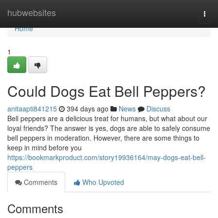
Home
hubwebsites
Togg
navi
Home
1
Could Dogs Eat Bell Peppers?
anitaapti841215
394 days ago
News
Discuss
Bell peppers are a delicious treat for humans, but what about our
loyal friends? The answer is yes, dogs are able to safely consume
bell peppers in moderation. However, there are some things to
keep in mind before you
https://bookmarkproduct.com/story19936164/may-dogs-eat-bell-
peppers
Comments
Who Upvoted
Comments