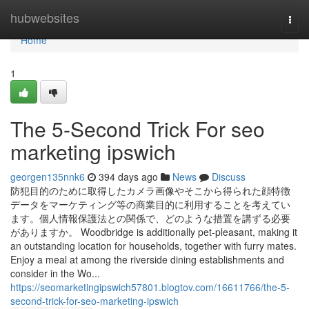
Home
hubwebsites
Togg
navi
Home
1
The 5-Second Trick For seo
marketing ipswich
georgen135nnk6
394 days ago
News
Discuss
防犯目的のために取得したカメラ画像やそこから得られた顔特徴
データをマーケティング等の商業目的に利用することを考えてい
ます。個人情報保護法との関係で、どのような措置を講ずる必要
がありますか。 Woodbridge is additionally pet-pleasant, making it
an outstanding location for households, together with furry mates.
Enjoy a meal at among the riverside dining establishments and
consider in the Wo...
https://seomarketingipswich57801.blogtov.com/16611766/the-5-
second-trick-for-seo-marketing-ipswich