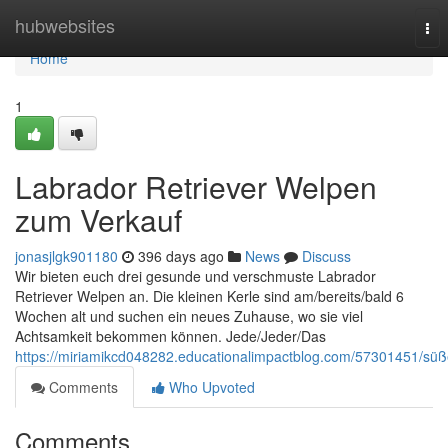
Home
hubwebsites
Tog
nav
Home
1
Labrador Retriever Welpen
zum Verkauf
jonasjlgk901180
396 days ago
News
Discuss
Wir bieten euch drei gesunde und verschmuste Labrador
Retriever Welpen an. Die kleinen Kerle sind am/bereits/bald 6
Wochen alt und suchen ein neues Zuhause, wo sie viel
Achtsamkeit bekommen können. Jede/Jeder/Das
https://miriamikcd048282.educationalimpactblog.com/57301451/sü
Comments
Who Upvoted
Comments