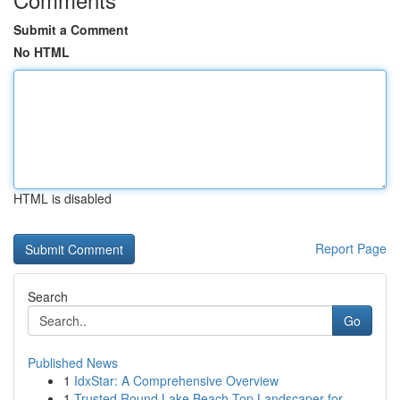
Submit a Comment
No HTML
HTML is disabled
Report Page
Search
Go
Published News
1
IdxStar: A Comprehensive Overview
1
Trusted Round Lake Beach Top Landscaper for