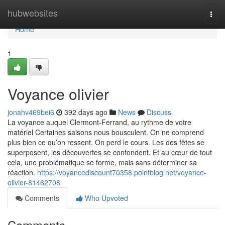
Home
hubwebsites
Togg
navi
Home
1
Voyance olivier
jonahv469bei6
392 days ago
News
Discuss
La voyance auquel Clermont-Ferrand, au rythme de votre
matériel Certaines saisons nous bousculent. On ne comprend
plus bien ce qu’on ressent. On perd le cours. Les des fêtes se
superposent, les découvertes se confondent. Et au cœur de tout
cela, une problématique se forme, mais sans déterminer sa
réaction.
https://voyancediscount70358.pointblog.net/voyance-
olivier-81462708
Comments
Who Upvoted
Comments