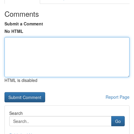
Comments
Submit a Comment
No HTML
HTML is disabled
Report Page
Search
Go