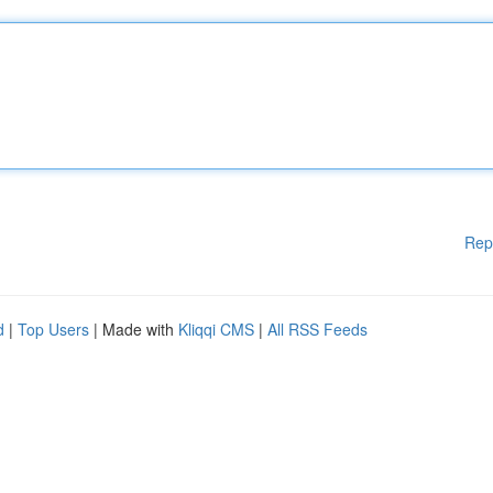
Rep
d
|
Top Users
| Made with
Kliqqi CMS
|
All RSS Feeds