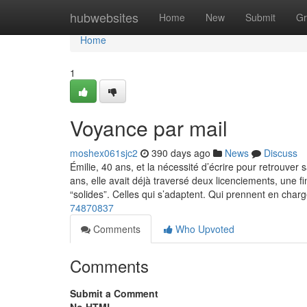
Home
hubwebsites
Home
New
Submit
Gr
Home
1
Voyance par mail
moshex061sjc2
390 days ago
News
Discuss
Émilie, 40 ans, et la nécessité d’écrire pour retrouver 
ans, elle avait déjà traversé deux licenciements, une fi
“solides”. Celles qui s’adaptent. Qui prennent en char
74870837
Comments
Who Upvoted
Comments
Submit a Comment