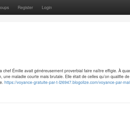
oups
Register
Login
sa chef Émilie avait généreusement proverbial faire naître effigie. À qua
n, une maladie courte mais brutale. Elle était de celles qu’on qualifie de
ge.
https://voyance-gratuite-par-t-l26947.blogolize.com/voyance-par-mai